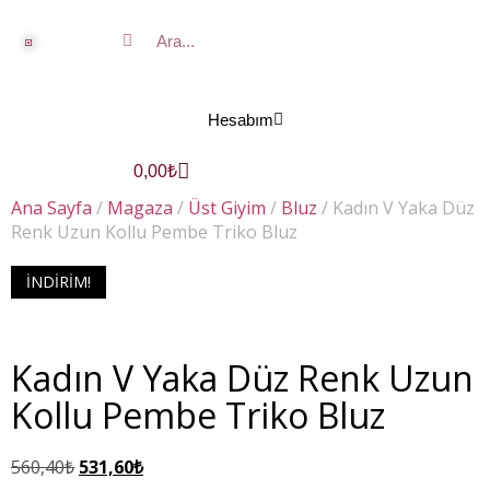
Hesabım
0,00
₺
Ana Sayfa
/
Magaza
/
Üst Giyim
/
Bluz
/ Kadın V Yaka Düz
Renk Uzun Kollu Pembe Triko Bluz
İNDIRIM!
Kadın V Yaka Düz Renk Uzun
Kollu Pembe Triko Bluz
560,40
₺
531,60
₺