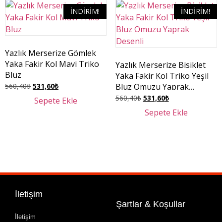
İNDIRIM!
İNDIRIM!
Yazlık Merserize Gömlek
Yaka Fakir Kol Mavi Triko
Yazlık Merserize Bisiklet
Bluz
Yaka Fakir Kol Triko Yeşil
Bluz Omuzu Yaprak
560,40
₺
531,60
₺
Desenli
560,40
₺
531,60
₺
Sepete Ekle
Sepete Ekle
İletişim
Şartlar & Koşullar
İletişim