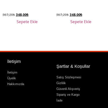
367,20
₺
348,00
₺
367,20
₺
348,00
₺
Sepete Ekle
Sepete Ekle
İletişim
Şartlar & Koşullar
İletişim
Satış Sözleşmesi
Üyelik
Gizlilik
Hakkımızda
Güvenli Alışveriş
Sipariş ve Kargo
İade