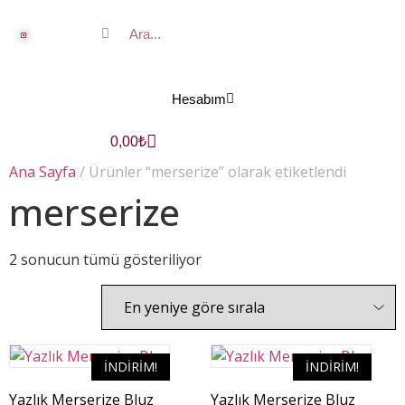
Hesabım
0,00
₺
Ana Sayfa
/ Ürünler “merserize” olarak etiketlendi
merserize
2 sonucun tümü gösteriliyor
İNDIRIM!
İNDIRIM!
Yazlık Merserize Bluz
Yazlık Merserize Bluz